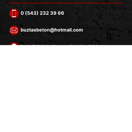
0 (543) 232 39 66
buztasbeton@hotmail.com
Dağdibi Mah. Karasu Cad. No:336
Adapazarı/Sakarya
HIZLI ERIŞIM
ANA SAYFA
HAKKIMIZDA
ÜRÜNLER