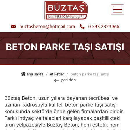
buztasbeton@hotmail.com
0 543 2323966
BETON PARKE TAŞI SATIŞI
büztaş beton
ana sayfa
etiketler
beton parke taşı satışı
geri dön
Büztaş Beton, uzun yıllara dayanan tecrübesi ve
uzman kadrosuyla kaliteli beton parke taşı satışı
konusunda sektörde önde gelen firmalardan biridir.
Farklı ihtiyaç ve talepleri karşılayacak çeşitlilikteki
ürün yelpazesiyle Büztaş Beton, hem estetik hem